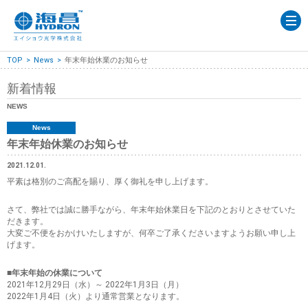
TOP
コンタクトレンズについて
TOP
News
年末年始休業のお知らせ
製品情報
新着情報
製造所の紹介
NEWS
添付文書
News
年末年始休業のお知らせ
よくあるご質問
2021.12.01.
お問い合わせ
平素は格別のご高配を賜り、厚く御礼を申し上げます。
さて、弊社では誠に勝手ながら、年末年始休業日を下記のとおりとさせていた
だきます。
大変ご不便をおかけいたしますが、何卒ご了承くださいますようお願い申し上
げます。
■年末年始の休業について
2021年12月29日（水）～ 2022年1月3日（月）
2022年1月4日（火）より通常営業となります。