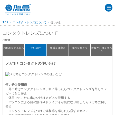
TOP
コンタクトレンズについて
TOP
コンタクトレンズについて
使い分け
製品情報
コンタクトレンズについて
製造所の紹介
About
添付文書
お化粧をする方へ
使い分け
角膜を健康に
疲れを癒そう
乾燥から目を守ろ
う
よくあるご質問
メガネとコンタクトの使い分け
お問い合わせ
使い分け使用例
外出時はコンタクトレンズ、家に帰ったらコンタクトレンズを外してメ
ガネに付け替え
休日でも、外に出ない時はメガネを着用する
パソコンによる目の疲れやドライアイが気になり出したらメガネに切り
替え
コンタクトレンズをつけて違和感を感じたら必ずメガネに